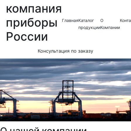
компания
приборы
Главная
Каталог
О
Конт
продукции
Компании
России
Консультация по заказу
О нашей компании