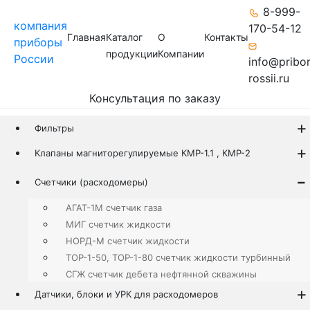
8-999-
компания
170-54-12
Главная
Каталог
О
Контакты
приборы
продукции
Компании
России
info@pribo
rossii.ru
Консультация по заказу
Фильтры
Клапаны магниторегулируемые КМР-1.1 , КМР-2
Счетчики (расходомеры)
АГАТ-1М счетчик газа
МИГ счетчик жидкости
НОРД-М счетчик жидкости
ТОР-1-50, ТОР-1-80 счетчик жидкости турбинный
СГЖ счетчик дебета нефтянной скважины
Датчики, блоки и УРК для расходомеров