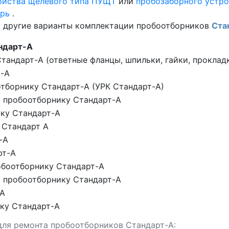
ойства щелевого типа ПУЩТ
или
пробозаборного устро
хрь
.
 и другие варианты комплектации пробоотборников
Ста
ндарт-А
тандарт-А (ответные фланцы, шпильки, гайки, проклад
т-А
тборнику Стандарт-А (УРК Стандарт-А)
к пробоотборнику Стандарт-А
ику Стандарт-А
 Стандарт А
-А
рт-А
обоотборнику Стандарт-А
к пробоотборнику Стандарт-А
-А
ку Стандарт-А
для ремонта пробоотборников Стандарт-А: