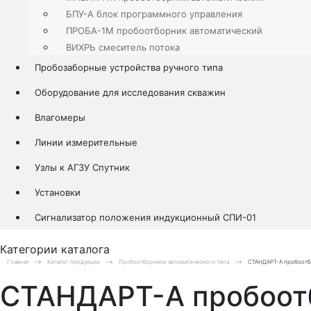
БПУ-А блок программного управления
ПРОБА-1М пробоотборник автоматический
ВИХРЬ смеситель потока
Пробозаборные устройства ручного типа
Оборудование для исследования скважин
Влагомеры
Линии измерительные
Узлы к АГЗУ Спутник
Установки
Сигнализатор положения индукционный СПИ-01
Категории каталога
Главная
Каталог продукции
Пробоотборники автоматического типа
СТАНДАРТ-А пробоотбо
СТАНДАРТ-А пробоотб