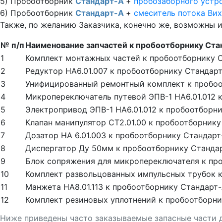
5) Пробоотборник
Стандарт-А
+
пробозаборного устр
6) Пробоотборник
Стандарт-А
+
смеситель потока Ви
Также, по желанию Заказчика, конечно же, возможны
№ п/п
Наименование запчастей к пробоотборнику Ста
1
Комплект монтажных частей к пробоотборнику С
2
Редуктор НА6.01.007 к пробоотборнику Стандар
3
Унифицированный ремонтный комплект к пробоо
4
Микропереключатель путевой ЭПВ-1 НА6.01.012 
5
Электропривод ЭПВ-1 НА6.01.012 к пробоотборн
6
Клапан манипулятор СТ2.01.00 к пробоотборнику
7
Дозатор НА 6.01.003 к пробоотборнику Стандарт
8
Диспергатор Ду 50мм к пробоотборнику Станда
9
Блок сопряжения для микропереключателя к пр
10
Комплект развольцованных импульсных трубок 
11
Манжета НА8.01.113 к пробоотборнику Стандарт
12
Комплект резиновых уплотнений к пробоотборни
Ниже приведены часто заказываемые запасные части 