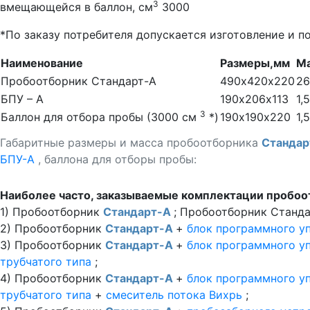
3
вмещающейся в баллон, см
3000
*По заказу потребителя допускается изготовление и п
Наименование
Размеры,мм
Ма
Пробоотборник Стандарт-А
490х420х220
26
БПУ – А
190х206х113
1,5
3
Баллон для отбора пробы (3000 см
*)
190х190х220
1,5
Габаритные размеры и масса пробоотборника
Станда
БПУ-А
, баллона для отборы пробы:
Наиболее часто, заказываемые комплектации пробо
1) Пробоотборник
Стандарт-А
; Пробоотборник Станд
2) Пробоотборник
Стандарт-А
+
блок программного у
3) Пробоотборник
Стандарт-А
+
блок программного у
трубчатого типа
;
4) Пробоотборник
Стандарт-А
+
блок программного у
трубчатого типа
+
смеситель потока Вихрь
;