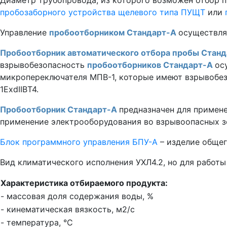
пробозаборного устройства щелевого типа ПУЩТ
или
Управление
пробоотборником Стандарт-А
осуществл
Пробоотборник автоматического отбора пробы Стан
взрывобезопасность
пробоотборников Стандарт-А
ос
микропереключателя МПВ-1, которые имеют взрывобе
1ExdIIBT4.
Пробоотборник Стандарт-А
предназначен для примен
применение электрооборудования во взрывоопасных з
Блок программного управления БПУ-А
– изделие общег
Вид климатического исполнения УХЛ4.2, но для работы 
Характеристика отбираемого продукта:
- массовая доля содержания воды, %
- кинематическая вязкость, м2/с
- температура, °С