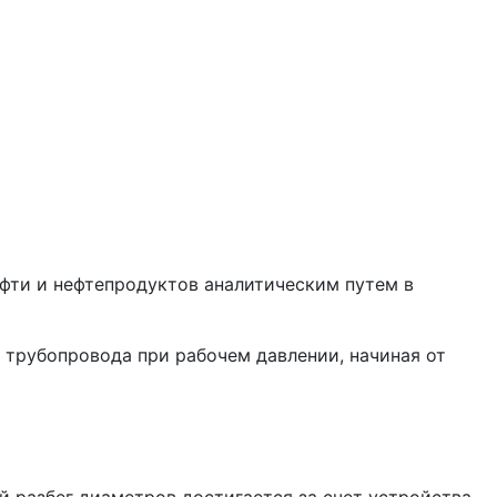
ефти и нефтепродуктов аналитическим путем в
з трубопровода при рабочем давлении, начиная от
й разбег диаметров достигается за счет устройства