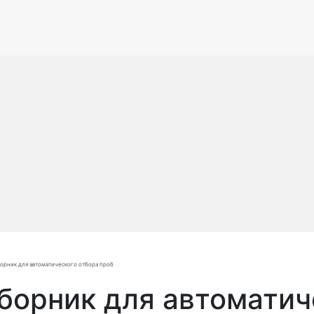
рник для автоматического отбора проб
орник для автоматиче