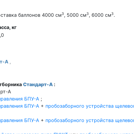
3
3
3
оставка баллонов 4000 см
, 5000 см
, 6000 см
.
сса, кг
,0
рт-А
,
отборника
Стандарт-А
:
арт-А
правления БПУ-А
;
правления БПУ-А
+
пробозаборного устройства щелев
правления БПУ-А
+
пробозаборного устройства щелев