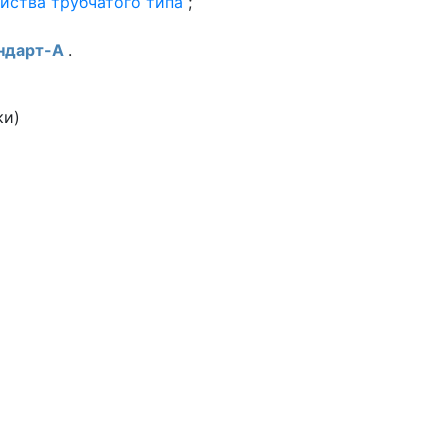
йства трубчатого типа
;
ндарт-А
.
ки)