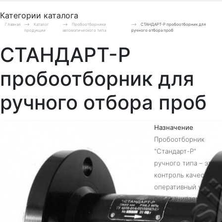
Категории каталога
Главная
Каталог
Пробоотборники
СТАНДАРТ-Р пробоотборник для
продукции
автоматического типа
ручного отбора проб
СТАНДАРТ-Р
пробоотборник для
ручного отбора проб
Назначение
Пробоотборник
"Стандарт-Р"
ручного типа – это
контроль качества и
оперативный учет
перекачиваемых
нефти и