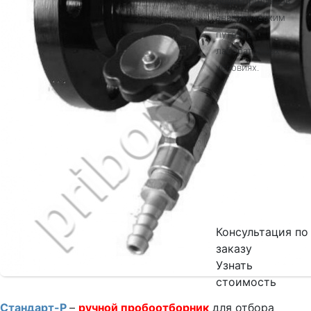
нефтепродуктов
аналитическим
путем в
лабораторных
условиях.
Консультация по
заказу
Узнать
стоимость
Стандарт-Р
–
ручной пробоотборник
для отбора