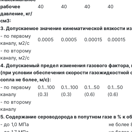
рабочее
40
40
40
40
давление, кг/
см3:
3. Допускаемое значение кинематической вязкости и
- по первому
0.0005
0.0005
0.00015
0.00015
каналу, м2/с
- по второму
каналу, м2/с
4. Допускаемый предел изменения газового фактора, 
(при условии обеспечения скорости газожидкостной 
сопла не более, м/с):
- по первому
0.1…100
0.1…100
0.1…50
0.1…50
каналу
(0.3)
(0.3)
(0.6)
(0.6)
- по второму
каналу
5. Содержание сероводорода в попутном газе в % к о
- до 1,0 МПа
не более 
- до 1,7 МПа
не более 