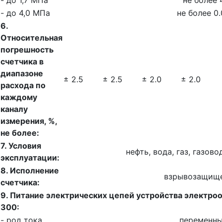
- до 4,0 МПа
не более 0.
6.
Относительная
погрешность
счетчика в
диапазоне
± 2.5
± 2.5
± 2.0
± 2.0
расхода по
каждому
каналу
измерения, %,
не более:
7. Условия
нефть, вода, газ, газов
эксплуатации:
8. Исполнение
взрывозащищ
счетчика:
9. Питание электрических цепей устройства электро
300:
- род тока
переменн