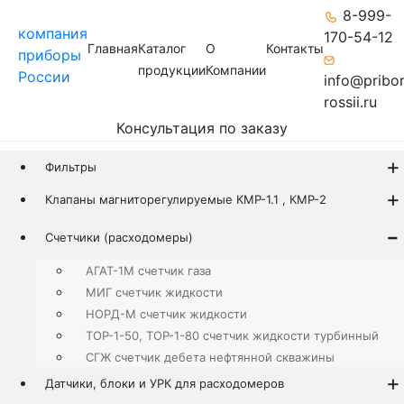
8-999-
компания
170-54-12
Главная
Каталог
О
Контакты
приборы
продукции
Компании
России
info@pribo
rossii.ru
Консультация по заказу
Фильтры
Клапаны магниторегулируемые КМР-1.1 , КМР-2
Счетчики (расходомеры)
АГАТ-1М счетчик газа
МИГ счетчик жидкости
НОРД-М счетчик жидкости
ТОР-1-50, ТОР-1-80 счетчик жидкости турбинный
СГЖ счетчик дебета нефтянной скважины
Датчики, блоки и УРК для расходомеров