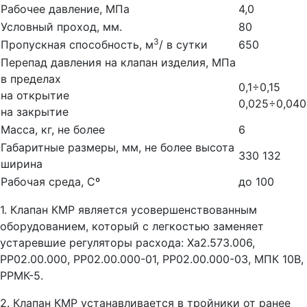
Рабочее давление, МПа
4,0
Условный проход, мм.
80
3
Пропускная способность, м
/ в сутки
650
Перепад давления на клапан изделия, МПа
в пределах
0,1÷0,15
на открытие
0,025÷0,040
на закрытие
Масса, кг, не более
6
Габаритные размеры, мм, не более высота
330 132
ширина
Рабочая среда, Сº
до 100
1. Клапан КМР является усовершенствованным
оборудованием, который с легкостью заменяет
устаревшие регуляторы расхода: Ха2.573.006,
РР02.00.000, РР02.00.000-01, РР02.00.000-03, МПК 10В,
РРМК-5.
2. Клапан КМР устанавливается в тройники от ранее