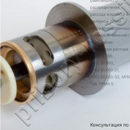
равномерного
распределения
расхода жидкости в
замерной линии
автоматизированных
установок, заменяет
устаревшие
регуляторы расхода:
Ха2.573.006,
РР02.00.000,
РР02.00.000-01,
РР02.00.000-03, МП
10В, РРМК-5.
Консультация по