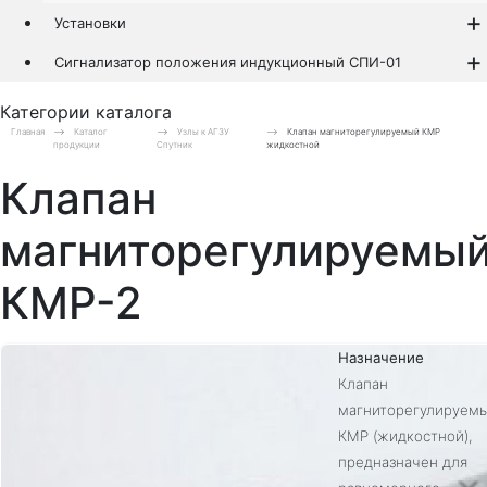
Установки
Сигнализатор положения индукционный СПИ-01
Категории каталога
Главная
Каталог
Узлы к АГЗУ
Клапан магниторегулируемый КМР
продукции
Спутник
жидкостной
Клапан
магниторегулируемы
КМР-2
Назначение
Клапан
магниторегулируем
КМР (жидкостной),
предназначен для