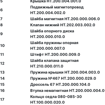
5
Крышка НТ.200.004.001.0
Подвижный магнитопровод
6
НТ.200.004.002.0
7
Шайба магнитная НТ.200.000.006.0
8
Клапан нижний НТ.202.003.002.0
Шайба опорного диска
9
НТ.200.000.010.0
Шайба пружины опорная
10
НТ.200.000.007.0
11
Штифт НТ.200.000.009.0
Шайба клапана защитная
12
НТ.210.000.011.0
13
Пружина крышки НТ.200.004.003.0
14
Пружина №467 НТ.200.000.029.0
15
Дроссель 67 НТ.200.000.104.0
16
Втулка немагнитная НТ.200.000.004.0
Кольцо седла 080-085-30
17
НТ.100.000.020.0