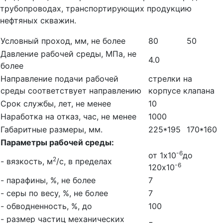
трубопроводах, транспортирующих продукцию
нефтяных скважин.
Условный проход, мм, не более
80
50
Давление рабочей среды, МПа, не
4.0
более
Направление подачи рабочей
стрелки на
среды соответствует направлению
корпусе клапана
Срок службы, лет, не менее
10
Наработка на отказ, час, не менее
1000
Габаритные размеры, мм.
225*195
170*160
Параметры рабочей среды:
-6
от 1х10
до
2
- вязкость, м
/с, в пределах
-6
120х10
- парафины, %, не более
7
- серы по весу, %, не более
7
- обводненность, %, до
100
- размер частиц механических